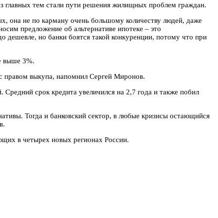
из главных тем стали пути решения жилищных проблем граждан.
х, она не по карману очень большому количеству людей, даже
носим предложение об альтернативе ипотеке – это
о дешевле, но банки боятся такой конкуренции, потому что при
е выше 3%.
с правом выкупа, напомнил Сергей Миронов.
 Средний срок кредита увеличился на 2,7 года и также побил
нативы. Тогда и банковский сектор, в любые кризисы остающийся
в.
ющих в четырех новых регионах России.