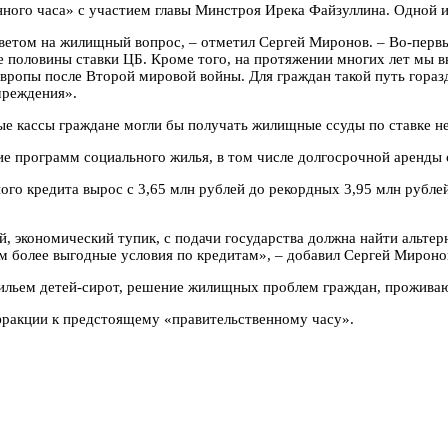
нного часа» с участием главы Минстроя Ирека Файзуллина. Одной 
ветом на жилищный вопрос, – отметил Сергей Миронов. – Во-первы
е половины ставки ЦБ. Кроме того, на протяжении многих лет мы в
вропы после Второй мировой войны. Для граждан такой путь горазд
чреждения».
ые кассы граждане могли бы получать жилищные ссуды по ставке н
е программ социального жилья, в том числе долгосрочной аренды 
о кредита вырос с 3,65 млн рублей до рекордных 3,95 млн рублей.
, экономический тупик, с подачи государства должна найти альтер
м более выгодные условия по кредитам», – добавил Сергей Мироно
жильем детей-сирот, решение жилищных проблем граждан, прожива
фракции к предстоящему «правительственному часу».