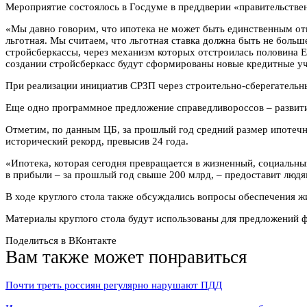
Мероприятие состоялось в Госдуме в преддверии «правительстве
«Мы давно говорим, что ипотека не может быть единственным от
льготная. Мы считаем, что льготная ставка должна быть не больш
стройсберкассы, через механизм которых отстроилась половина Е
создании стройсберкасс будут сформированы новые кредитные у
При реализации инициатив СРЗП через строительно-сберегательн
Еще одно программное предложение справедливороссов – развити
Отметим, по данным ЦБ, за прошлый год средний размер ипотечног
исторический рекорд, превысив 24 года.
«Ипотека, которая сегодня превращается в жизненный, социальный
в прибыли – за прошлый год свыше 200 млрд, – предоставит людя
В ходе круглого стола также обсуждались вопросы обеспечения 
Материалы круглого стола будут использованы для предложений 
Поделиться в ВКонтакте
Вам также может понравиться
Почти треть россиян регулярно нарушают ПДД