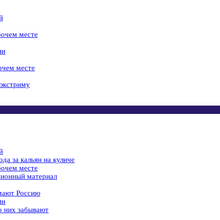
й
бочем месте
ии
бочем месте
 экстриму
й
да за кальян на куличе
бочем месте
ционный материал
имают Россию
ии
 о них забывают