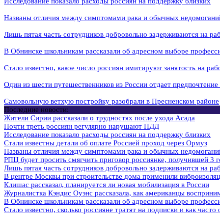
Исследование показало расходы россиян на поддержку близких
Названы отличия между симптомами рака и обычных недомогани
Лишь пятая часть сотрудников добровольно задерживаются на ра
В Обнинске школьникам рассказали об адресном выборе професс
Стало известно, какое число россиян имитируют занятость на ра
Один из шести путешественников из России отдает предпочтение
Самовольную ветхую постройку разобрали в Пресненском районе
Последние новости:
Жители Сирии рассказали о трудностях после ухода Асада
Почти треть россиян регулярно нарушают ПДД
Исследование показало расходы россиян на поддержку близких
Стали известны детали об оплате Россией проход через Ормуз
Названы отличия между симптомами рака и обычных недомогани
РПЦ будет просить смягчить приговор россиянке, получившей 3 го
Лишь пятая часть сотрудников добровольно задерживаются на ра
В центре Москвы при строительстве дома применили виброизоля
Клишас рассказал, планируется ли новая мобилизация в России
Журналистка Кэндис Оуэнс рассказала, как американцы восприн
В Обнинске школьникам рассказали об адресном выборе професс
Стало известно, сколько россияне тратят на подписки и как часто