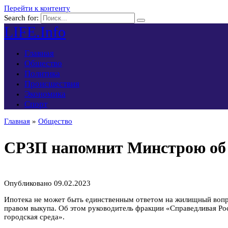
Перейти к контенту
Search for:
LIFE.Info
Главная
Общество
Политика
Происшествия
Экономика
Спорт
Главная
»
Общество
СРЗП напомнит Минстрою об 
Опубликовано
09.02.2023
Ипотека не может быть единственным ответом на жилищный вопр
правом выкупа. Об этом руководитель фракции «Справедливая Рос
городская среда».