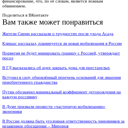
финансирование, что, по её словам, является ложным
обвинением.
Поделиться в ВКонтакте
Вам также может понравиться
Жители Сирии рассказали о трудностях после ухода Асада
Клишас рассказал, планируется ли новая мобилизация в России
Норвегия не будет минировать границу с Россией, утверждает
посол
В ГД высказались об идее закрыть дома для престарелых
Вступил в силу обновлённый перечень оснований для лишения
приобретенного гражданства
Путин обозначил минимальный коэффициент деторождения на
каждую россиянку
В Думе призвали провести «частичную мобилизацию»
экономики
В России должна быть уголовная ответственность чиновников за
незаконное обогащение – Миронов