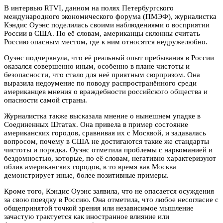
В интервью
RTVI
, данном на полях Петербургского
международного экономического форума (ПМЭФ), журналистка
Кэндис Оуэнс поделилась своими наблюдениями о восприятии
России в США. По её словам, американцы склонны считать
Россию опасным местом, где к ним относятся недружелюбно.
Оуэнс подчеркнула, что её реальный опыт пребывания в России
оказался совершенно иным, особенно в плане чистоты и
безопасности, что стало для неё приятным сюрпризом. Она
выразила недоумение по поводу распространённого среди
американцев мнения о враждебности российского общества и
опасности самой страны.
Журналистка также высказала мнение о нынешнем упадке в
Соединенных Штатах. Она привела в пример состояние
американских городов, сравнивая их с Москвой, и задавалась
вопросом, почему в США не достигаются такие же стандарты
чистоты и порядка. Оуэнс отметила проблемы с наркоманией и
бездомностью, которые, по её словам, негативно характеризуют
облик американских городов, в то время как Москва
демонстрирует иные, более позитивные примеры.
Кроме того, Кэндис Оуэнс заявила, что не опасается осуждения
за свою поездку в Россию. Она отметила, что любое несогласие с
общепринятой точкой зрения или независимое мышление
зачастую трактуется как иностранное влияние или