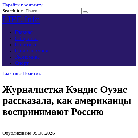
Перейти к контенту
Search for:
LIFE.Info
Главная
Общество
Политика
Происшествия
Экономика
Спорт
Главная
»
Политика
Журналистка Кэндис Оуэнс
рассказала, как американцы
воспринимают Россию
Опубликовано
05.06.2026