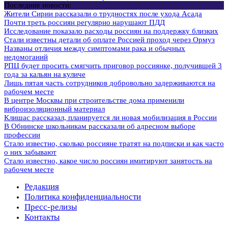
Последние новости:
Жители Сирии рассказали о трудностях после ухода Асада
Почти треть россиян регулярно нарушают ПДД
Исследование показало расходы россиян на поддержку близких
Стали известны детали об оплате Россией проход через Ормуз
Названы отличия между симптомами рака и обычных
недомоганий
РПЦ будет просить смягчить приговор россиянке, получившей 3
года за кальян на куличе
Лишь пятая часть сотрудников добровольно задерживаются на
рабочем месте
В центре Москвы при строительстве дома применили
виброизоляционный материал
Клишас рассказал, планируется ли новая мобилизация в России
В Обнинске школьникам рассказали об адресном выборе
профессии
Стало известно, сколько россияне тратят на подписки и как часто
о них забывают
Стало известно, какое число россиян имитируют занятость на
рабочем месте
Редакция
Политика конфиденциальности
Пресс-релизы
Контакты