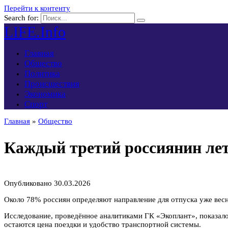
Перейти к контенту
Search for:
LIFE.Info
Главная
Общество
Политика
Происшествия
Экономика
Спорт
Главная
»
Общество
Каждый третий россиянин лет
Опубликовано
30.03.2026
Около 78% россиян определяют направление для отпуска уже вес
Исследование, проведённое аналитиками ГК «Экоплант», показал
остаются цена поездки и удобство транспортной системы.