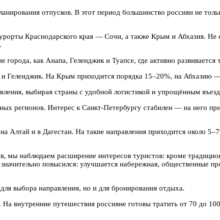
ланирования отпусков. В этот период большинство россиян не толь
рорты Краснодарского края — Сочи, а также Крым и Абхазия. Не 
.
 города, как Анапа, Геленджик и Туапсе, где активно развивается
 и Геленджик. На Крым приходится порядка 15–20%, на Абхазию —
ения, выбирая страны с удобной логистикой и упрощённым въезд
ых регионов. Интерес к Санкт-Петербургу стабилен — на него при
 на Алтай и в Дагестан. На такие направления приходится около 5
в, мы наблюдаем расширение интересов туристов: кроме традицио
значительно повысился: улучшается набережная, общественные про
для выбора направления, но и для бронирования отдыха.
 На внутренние путешествия россияне готовы тратить от 70 до 100