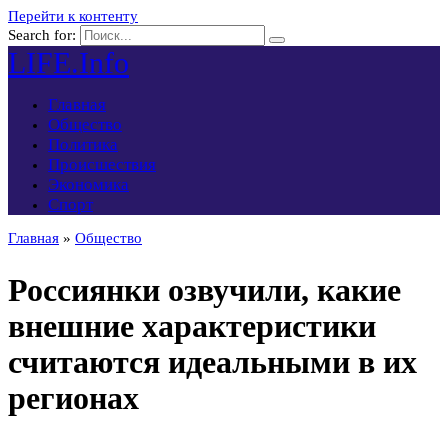
Перейти к контенту
Search for:
LIFE.Info
Главная
Общество
Политика
Происшествия
Экономика
Спорт
Главная
»
Общество
Россиянки озвучили, какие
внешние характеристики
считаются идеальными в их
регионах