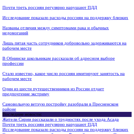
Почти треть россиян регулярно нарушают ПДД
Исследование показало расходы россиян на поддержку близких
Названы отличия между симптомами рака и обычных
недомоганий
Лишь пятая часть сотрудников добровольно задерживаются на
рабочем месте
В Обнинске школьникам рассказали об адресном выборе
профессии
Стало известно, какое число россиян имитируют занятость на
рабочем месте
Один из шести путешественников из России отдает
предпочтение экстриму
Самовольную ветхую постройку разобрали в Пресненском
районе
Последние новости:
Жители Сирии рассказали о трудностях после ухода Асада
Почти треть россиян регулярно нарушают ПДД
Исследование показало расходы россиян на поддержку близких