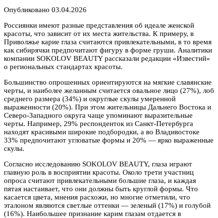
Опубликовано
03.04.2026
Россиянки имеют разные представления об идеале женской
красоты, что зависит от их места жительства. К примеру, в
Приволжье карие глаза считаются привлекательными, в то время
как сибирячки предпочитают фигуру в форме груши. Аналитики
компании SOKOLOV BEAUTY рассказали редакции
«Известий»
о региональных стандартах красоты.
Большинство опрошенных ориентируются на мягкие славянские
черты, и наиболее желанным считается овальное лицо (27%), лоб
среднего размера (34%) и округлые скулы умеренной
выраженности (20%). При этом жительницы Дальнего Востока и
Северо-Западного округа чаще упоминают выразительные
черты. Например, 29% респонденток из Санкт-Петербурга
находят красивыми широкие подбородки, а во Владивостоке
33% предпочитают угловатые формы и 20% — ярко выраженные
скулы.
Согласно исследованию SOKOLOV BEAUTY, глаза играют
главную роль в восприятии красоты. Около трети участниц
опроса считают привлекательными большие глаза, и каждая
пятая настаивает, что они должны быть круглой формы. Что
касается цвета, мнения расхожи, но многие отметили, что
эталоном являются светлые оттенки — зеленый (17%) и голубой
(16%). Наибольшее признание карим глазам отдается в