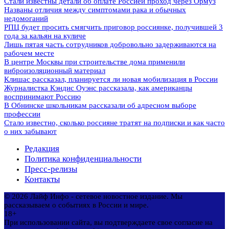
Стали известны детали об оплате Россией проход через Ормуз
Названы отличия между симптомами рака и обычных
недомоганий
РПЦ будет просить смягчить приговор россиянке, получившей 3
года за кальян на куличе
Лишь пятая часть сотрудников добровольно задерживаются на
рабочем месте
В центре Москвы при строительстве дома применили
виброизоляционный материал
Клишас рассказал, планируется ли новая мобилизация в России
Журналистка Кэндис Оуэнс рассказала, как американцы
воспринимают Россию
В Обнинске школьникам рассказали об адресном выборе
профессии
Стало известно, сколько россияне тратят на подписки и как часто
о них забывают
Редакция
Политика конфиденциальности
Пресс-релизы
Контакты
© 2026 Лайф Инфо - сетевое новостное издание. Мы
рассказываем о событиях в России и мире.
18+
При использовании сайта, вы подтверждаете свое согласие на