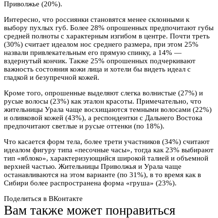
Приволжье (20%).
Интересно, что россиянки становятся менее склонными к
выбору пухлых губ. Более 28% опрошенных предпочитают губы
средней полноты с характерным изгибом в центре. Почти треть
(30%) считает идеалом нос среднего размера, при этом 25%
назвали привлекательным его прямую спинку, а 14% —
вздернутый кончик. Также 25% опрошенных подчеркивают
важность состояния кожи лица и хотели бы видеть идеал с
гладкой и безупречной кожей.
Кроме того, опрошенные выделяют слегка волнистые (27%) и
русые волосы (23%) как эталон красоты. Примечательно, что
жительницы Урала чаще восхищаются темными волосами (22%)
и оливковой кожей (43%), а респондентки с Дальнего Востока
предпочитают светлые и русые оттенки (по 18%).
Что касается форм тела, более трети участников (34%) считают
идеалом фигуру типа «песочные часы», тогда как 23% выбирают
тип «яблоко», характеризующийся широкой талией и объемной
верхней частью. Жительницы Приволжья и Урала чаще
останавливаются на этом варианте (по 31%), в то время как в
Сибири более распространена форма «груша» (23%).
Поделиться в ВКонтакте
Вам также может понравиться