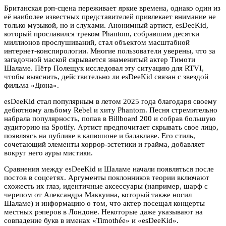
Британская рэп-сцена переживает яркие времена, однако один из
её наиболее известных представителей привлекает внимание не
только музыкой, но и слухами. Анонимный артист, esDeeKid,
который прославился треком Phantom, собравшим десятки
миллионов прослушиваний, стал объектом масштабной
интернет-конспирологии. Многие пользователи уверены, что за
загадочной маской скрывается знаменитый актер Тимоти
Шаламе. Пётр Полещук исследовал эту ситуацию для
RTVI
,
чтобы выяснить, действительно ли esDeeKid связан с звездой
фильма «Дюна».
esDeeKid стал популярным в летом 2025 года благодаря своему
дебютному альбому Rebel и хиту Phantom. Песня стремительно
набрала популярность, попав в Billboard 200 и собрав большую
аудиторию на Spotify. Артист предпочитает скрывать свое лицо,
появляясь на публике в капюшоне и балаклаве. Его стиль,
сочетающий элементы хоррор-эстетики и грайма, добавляет
вокруг него ауры мистики.
Сравнения между esDeeKid и Шаламе начали появляться после
постов в соцсетях. Аргументы поклонников теории включают
схожесть их глаз, идентичные аксессуары (например, шарф с
черепом от Александра Маккуина, который также носил
Шаламе) и информацию о том, что актер посещал концерты
местных рэперов в Лондоне. Некоторые даже указывают на
совпадение букв в именах «Timothée» и «esDeeKid».