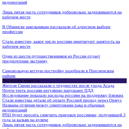
недомоганий
Лишь пятая часть сотрудников добровольно задерживаются на
рабочем месте
В Обнинске школьникам рассказали об адресном выборе
профессии
Стало известно, какое число россиян имитируют занятость на
рабочем месте
Один из шести путешественников из России отдает
предпочтение экстриму
Самовольную ветхую постройку разобрали в Пресненском
районе
Последние новости:
Жители Сирии рассказали о трудностях после ухода Асада
Почти треть россиян регулярно нарушают ПДД
Исследование показало расходы россиян на поддержку близких
Стали известны детали об оплате Россией проход через Ормуз
Названы отличия между симптомами рака и обычных
недомоганий
РПЦ будет просить смягчить приговор россиянке, получившей 3
года за кальян на куличе
Лишь пятая часть сотрудников добровольно задерживаются на