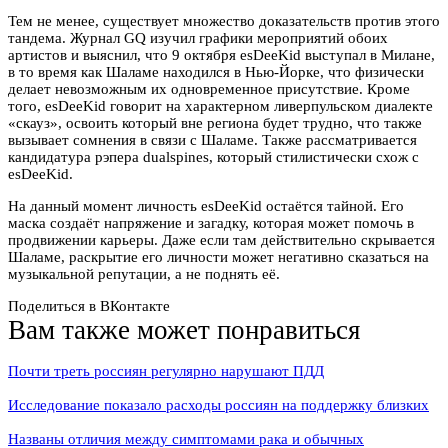
Тем не менее, существует множество доказательств против этого
тандема. Журнал GQ изучил графики мероприятий обоих
артистов и выяснил, что 9 октября esDeeKid выступал в Милане,
в то время как Шаламе находился в Нью-Йорке, что физически
делает невозможным их одновременное присутствие. Кроме
того, esDeeKid говорит на характерном ливерпульском диалекте
«скауз», освоить который вне региона будет трудно, что также
вызывает сомнения в связи с Шаламе. Также рассматривается
кандидатура рэпера dualspines, который стилистически схож с
esDeeKid.
На данный момент личность esDeeKid остаётся тайной. Его
маска создаёт напряжение и загадку, которая может помочь в
продвижении карьеры. Даже если там действительно скрывается
Шаламе, раскрытие его личности может негативно сказаться на
музыкальной репутации, а не поднять её.
Поделиться в ВКонтакте
Вам также может понравиться
Почти треть россиян регулярно нарушают ПДД
Исследование показало расходы россиян на поддержку близких
Названы отличия между симптомами рака и обычных