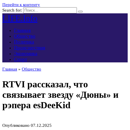
Перейти к контенту
Search for:
LIFE.Info
Главная
Общество
Политика
Происшествия
Экономика
Спорт
Главная
»
Общество
RTVI рассказал, что
связывает звезду «Дюны» и
рэпера esDeeKid
Опубликовано
07.12.2025