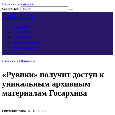
Перейти к контенту
Search for:
LIFE.Info
Главная
Общество
Политика
Происшествия
Экономика
Спорт
Главная
»
Общество
«Рувики» получит доступ к
уникальным архивным
материалам Госархива
Опубликовано
16.10.2025