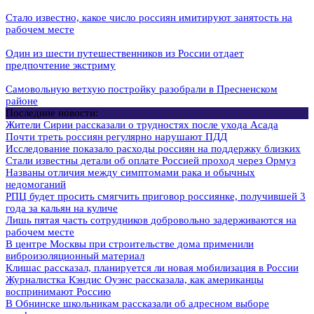
Стало известно, какое число россиян имитируют занятость на
рабочем месте
Один из шести путешественников из России отдает
предпочтение экстриму
Самовольную ветхую постройку разобрали в Пресненском
районе
Последние новости:
Жители Сирии рассказали о трудностях после ухода Асада
Почти треть россиян регулярно нарушают ПДД
Исследование показало расходы россиян на поддержку близких
Стали известны детали об оплате Россией проход через Ормуз
Названы отличия между симптомами рака и обычных
недомоганий
РПЦ будет просить смягчить приговор россиянке, получившей 3
года за кальян на куличе
Лишь пятая часть сотрудников добровольно задерживаются на
рабочем месте
В центре Москвы при строительстве дома применили
виброизоляционный материал
Клишас рассказал, планируется ли новая мобилизация в России
Журналистка Кэндис Оуэнс рассказала, как американцы
воспринимают Россию
В Обнинске школьникам рассказали об адресном выборе