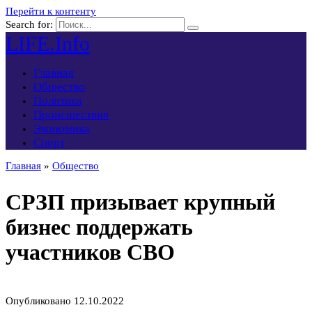
Перейти к контенту
Search for:
LIFE.Info
Главная
Общество
Политика
Происшествия
Экономика
Спорт
Главная
»
Общество
СРЗП призывает крупный
бизнес поддержать
участников СВО
Опубликовано
12.10.2022