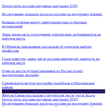
Почти треть россиян регулярно нарушают ПДД
Исследование показало расходы россиян на поддержку близких
Названы отличия между симптомами рака и обычных
недомоганий
Лишь пятая часть сотрудников добровольно задерживаются на
рабочем месте
В Обнинске школьникам рассказали об адресном выборе
профессии
Стало известно, какое число россиян имитируют занятость на
рабочем месте
Один из шести путешественников из России отдает
предпочтение экстриму
Самовольную ветхую постройку разобрали в Пресненском
районе
Последние новости:
Жители Сирии рассказали о трудностях после ухода Асада
Почти треть россиян регулярно нарушают ПДД
Исследование показало расходы россиян на поддержку близких