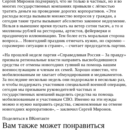
Сергей Миронов подчеркнул, что не только в частных, но и во
многих государственных компаниях привыкли с лёгкостью
тратить деньги на проведение дорогих корпоративов. «Эти
расходы всегда вызывали множество вопросов у граждан, а
сегодня такие траты вызывают абсолютно законное недоумение.
Нельзя в нынешнее время пускать на ветер сотни тысяч, а то и
миллионы рублей на рестораны, артистов, фейерверки и
праздничную иллюминацию. Тем более есть моральная сторона
вопроса… Новогодний праздник отмечать нужно, но скромно –
соразмерно ситуации в стране», – считает председатель партии.
«На прошлой неделе партия «Справедливая Россия – За правду»
призвала региональные власти направить высвободившиеся
средства от отмены новогодних гуляний на помощь нашим
военнослужащим и членам их семей. Хорошо известно, что
мобилизованным не хватает обмундирования и медикаментов.
За последние несколько недель они подорожали в несколько раз,
и чтобы поддержать участников специальной военной операции,
сегодня мы призываем руководителей частных и
государственных компаний выделить средства на помощь
мобилизованным и участникам СВО. Именно на эти нужды
можно и нужно направить средства, сэкономленные на отмене
новогодних корпоративов», – заключил Сергей Миронов.
Поделиться в ВКонтакте
Вам также может понравиться