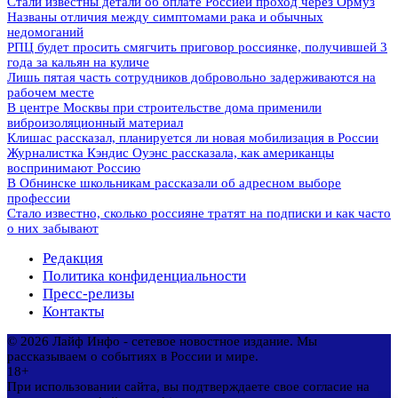
Стали известны детали об оплате Россией проход через Ормуз
Названы отличия между симптомами рака и обычных
недомоганий
РПЦ будет просить смягчить приговор россиянке, получившей 3
года за кальян на куличе
Лишь пятая часть сотрудников добровольно задерживаются на
рабочем месте
В центре Москвы при строительстве дома применили
виброизоляционный материал
Клишас рассказал, планируется ли новая мобилизация в России
Журналистка Кэндис Оуэнс рассказала, как американцы
воспринимают Россию
В Обнинске школьникам рассказали об адресном выборе
профессии
Стало известно, сколько россияне тратят на подписки и как часто
о них забывают
Редакция
Политика конфиденциальности
Пресс-релизы
Контакты
© 2026 Лайф Инфо - сетевое новостное издание. Мы
рассказываем о событиях в России и мире.
18+
При использовании сайта, вы подтверждаете свое согласие на