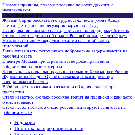
Названы причины, почему россияне не хотят дружить с
начальниками
Последние новости:
Жители Сирии рассказали о трудностях после ухода Асада
Почти треть россиян регулярно нарушают ПДД
Исследование показало расходы россиян на поддержку близких
Стали известны детали об оплате Россией проход через Ормуз
Названы отличия между симптомами рака и обычных
недомоганий
Лишь пятая часть сотрудников добровольно задерживаются на
рабочем месте
В центре Москвы при строительстве дома применили
виброизоляционный материал
Клишас рассказал, планируется ли новая мобилизация в России
Журналистка Кэндис Оуэнс рассказала, как американцы
воспринимают Россию
В Обнинске школьникам рассказали об адресном выборе
профессии
Стало известно, сколько россияне тратят на подписки и как часто
о них забывают
Стало известно, какое число россиян имитируют занятость на
рабочем месте
Редакция
Политика конфиденциальности
Пресс-релизы