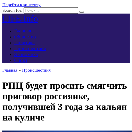
Перейти к контенту
Search for:
LIFE.Info
Главная
Общество
Политика
Происшествия
Экономика
Спорт
Главная
»
Происшествия
РПЦ будет просить смягчить
приговор россиянке,
получившей 3 года за кальян
на куличе