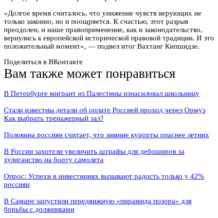
«Долгое время считалось, что унижение чувств верующих не
только законно, но и поощряется. К счастью, этот разрыв
преодолен, и наше правоприменение, как и законодательство,
вернулись к европейской исторической правовой традиции. И это
положительный момент», — подвел итог Вахтанг Кипшидзе.
Поделиться в ВКонтакте
Вам также может понравиться
В Петербурге мигрант из Палестины изнасиловал школьницу
Стали известны детали об оплате Россией проход через Ормуз
Как выбрать тренажерный зал?
Половина россиян считает, что зимние курорты опаснее летних
В России захотели увеличить штрафы для дебоширов за
хулиганство на борту самолета
Опрос: Успехи в инвестициях вызывают радость только у 42%
россиян
В Самаре запустили передвижную «пирамида позора» для
борьбы с должниками