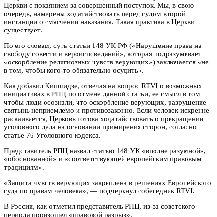
Церкви с покаянием за совершенный поступок. Мы, в свою
очередь, намерены ходатайствовать перед судом второй
инстанции о смягчении наказания. Такая практика в Церкви
существует.
По его словам, суть статьи 148 УК РФ («Нарушение права на
свободу совести и вероисповеданий», которая подразумевает
«оскорбление религиозных чувств верующих») заключается «не
в том, чтобы кого-то обязательно осудить».
Как добавил Кипшидзе, отвечая на вопрос RTVI о возможных
инициативах в РПЦ по отмене данной статьи, ее смысл в том,
чтобы люди осознали, что оскорбление верующих, разрушение
святынь неприемлемо и противозаконно. Если человек искренне
раскаивается, Церковь готова ходатайствовать о прекращении
уголовного дела на основании примирения сторон, согласно
статье 76 Уголовного кодекса.
Представитель РПЦ назвал статью 148 УК «вполне разумной»,
«обоснованной» и «соответствующей европейским правовым
традициям».
«Защита чувств верующих закреплена в решениях Европейского
суда по правам человека», — подчеркнул собеседник RTVI.
В России, как отметил представитель РПЦ, из-за советского
периода произошел «правовой разрыв».