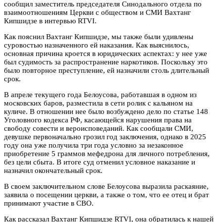
сообщил заместитель председателя Синодального отдела по
взаимоотношениям Церкви с обществом и СМИ Вахтанг
Кипшидзе в интервью
RTVI
.
Как пояснил Вахтанг Кипшидзе, мы также были удивлены
суровостью назначенного ей наказания. Как выяснилось,
основная причина кроется в юридических аспектах: у нее уже
был судимость за распространение наркотиков. Поскольку это
было повторное преступление, ей назначили столь длительный
срок.
В апреле текущего года Белоусова, работавшая в одном из
московских баров, разместила в сети ролик с кальяном на
куличе. В отношении нее было возбуждено дело по статье 148
Уголовного кодекса РФ, касающейся нарушения права на
свободу совести и вероисповеданий. Как сообщали СМИ,
девушке первоначально грозил год заключения, однако в 2025
году она уже получила три года условно за незаконное
приобретение 5 граммов мефедрона для личного потребления,
без цели сбыта. В итоге суд отменил условное наказание и
назначил окончательный срок.
В своем заключительном слове Белоусова выразила раскаяние,
заявила о посещении церкви, а также о том, что ее отец и брат
принимают участие в СВО.
Как рассказал Вахтанг Кипшидзе RTVI, она обратилась к нашей