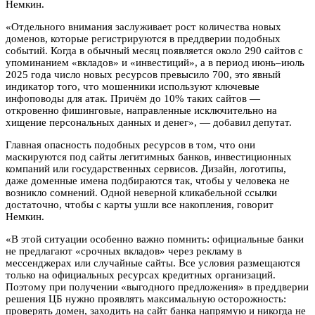
Немкин.
«Отдельного внимания заслуживает рост количества новых
доменов, которые регистрируются в преддверии подобных
событий. Когда в обычный месяц появляется около 290 сайтов с
упоминанием «вкладов» и «инвестиций», а в период июнь–июль
2025 года число новых ресурсов превысило 700, это явный
индикатор того, что мошенники используют ключевые
инфоповоды для атак. Причём до 10% таких сайтов —
откровенно фишинговые, направленные исключительно на
хищение персональных данных и денег», — добавил депутат.
Главная опасность подобных ресурсов в том, что они
маскируются под сайты легитимных банков, инвестиционных
компаний или государственных сервисов. Дизайн, логотипы,
даже доменные имена подбираются так, чтобы у человека не
возникло сомнений. Одной неверной кликабельной ссылки
достаточно, чтобы с карты ушли все накопления, говорит
Немкин.
«В этой ситуации особенно важно помнить: официальные банки
не предлагают «срочных вкладов» через рекламу в
мессенджерах или случайные сайты. Все условия размещаются
только на официальных ресурсах кредитных организаций.
Поэтому при получении «выгодного предложения» в преддверии
решения ЦБ нужно проявлять максимальную осторожность:
проверять домен, заходить на сайт банка напрямую и никогда не