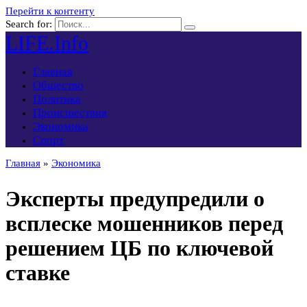
Перейти к контенту
Search for:
LIFE.Info
Главная
Общество
Политика
Происшествия
Экономика
Спорт
Главная
»
Экономика
Эксперты предупредили о
всплеске мошенников перед
решением ЦБ по ключевой
ставке