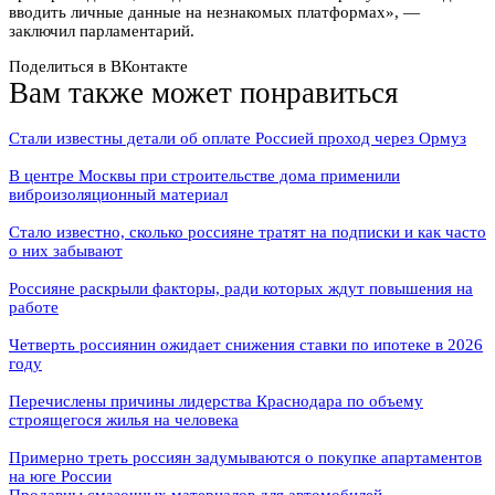
вводить личные данные на незнакомых платформах», —
заключил парламентарий.
Поделиться в ВКонтакте
Вам также может понравиться
Стали известны детали об оплате Россией проход через Ормуз
В центре Москвы при строительстве дома применили
виброизоляционный материал
Стало известно, сколько россияне тратят на подписки и как часто
о них забывают
Россияне раскрыли факторы, ради которых ждут повышения на
работе
Четверть россиянин ожидает снижения ставки по ипотеке в 2026
году
Перечислены причины лидерства Краснодара по объему
строящегося жилья на человека
Примерно треть россиян задумываются о покупке апартаментов
на юге России