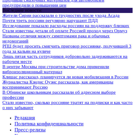
Продавцы смазочных материалов для автомобилей
предупредили о повышении цен
Последние новости:
Жители Сирии рассказали о трудностях после ухода Асада
Почти треть россиян регулярно нарушают ПДД
Исследование показало расходы россиян на поддержку близких
Стали известны детали об оплате Россией проход через Ормуз
Названы отличия между симптомами рака и обычных
недомоганий
РПЦ будет просить смягчить приговор россиянке, получившей 3
года за кальян на куличе
Лишь пятая часть сотрудников добровольно задерживаются на
рабочем месте
В центре Москвы при строительстве дома применили
виброизоляционный материал
Клишас рассказал, планируется ли новая мобилизация в России
Журналистка Кэндис Оуэнс рассказала, как американцы
воспринимают Россию
В Обнинске школьникам рассказали об адресном выборе
профессии
Стало известно, сколько россияне тратят на подписки и как часто
о них забывают
Редакция
Политика конфиденциальности
Пресс-релизы