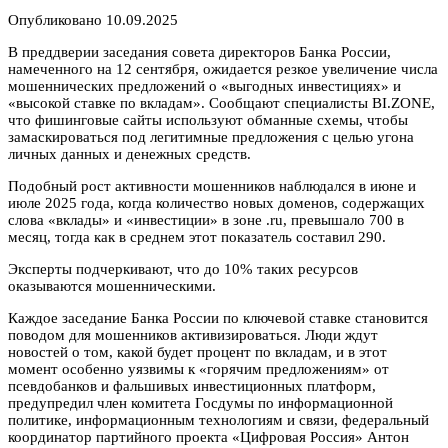
Опубликовано
10.09.2025
В преддверии заседания совета директоров Банка России,
намеченного на 12 сентября, ожидается резкое увеличение числа
мошеннических предложений о «выгодных инвестициях» и
«высокой ставке по вкладам». Сообщают специалисты BI.ZONE,
что фишинговые сайты используют обманные схемы, чтобы
замаскироваться под легитимные предложения с целью угона
личных данных и денежных средств.
Подобный рост активности мошенников наблюдался в июне и
июле 2025 года, когда количество новых доменов, содержащих
слова «вклады» и «инвестиции» в зоне .ru, превышало 700 в
месяц, тогда как в среднем этот показатель составил 290.
Эксперты подчеркивают, что до 10% таких ресурсов
оказываются мошенническими.
Каждое заседание Банка России по ключевой ставке становится
поводом для мошенников активизироваться. Люди ждут
новостей о том, какой будет процент по вкладам, и в этот
момент особенно уязвимы к «горячим предложениям» от
псевдобанков и фальшивых инвестиционных платформ,
предупредил член комитета Госдумы по информационной
политике, информационным технологиям и связи, федеральный
координатор партийного проекта «Цифровая Россия» Антон