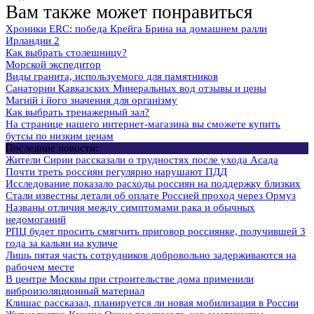
Вам также может понравиться
Хроники ERC: победа Крейга Брина на домашнем ралли
Ирландии 2
Как выбрать столешницу?
Морской экспедитор
Виды гранита, используемого для памятников
Санатории Кавказских Минеральных вод отзывы и цены
Магній і його значення для організму
Как выбрать тренажерный зал?
На странице нашего интернет-магазина вы сможете купить
бутсы по низким ценам
Последние новости:
Жители Сирии рассказали о трудностях после ухода Асада
Почти треть россиян регулярно нарушают ПДД
Исследование показало расходы россиян на поддержку близких
Стали известны детали об оплате Россией проход через Ормуз
Названы отличия между симптомами рака и обычных
недомоганий
РПЦ будет просить смягчить приговор россиянке, получившей 3
года за кальян на куличе
Лишь пятая часть сотрудников добровольно задерживаются на
рабочем месте
В центре Москвы при строительстве дома применили
виброизоляционный материал
Клишас рассказал, планируется ли новая мобилизация в России