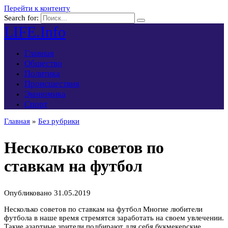
Перейти к контенту
Search for:
LIFE.Info
Главная
Общество
Политика
Происшествия
Экономика
Спорт
Главная
»
Без рубрики
Несколько советов по
ставкам на футбол
Опубликовано
31.05.2019
Несколько советов по ставкам на футбол Многие любители
футбола в наше время стремятся заработать на своем увлечении.
Такие азартные зрители подбирают для себя букмекерские