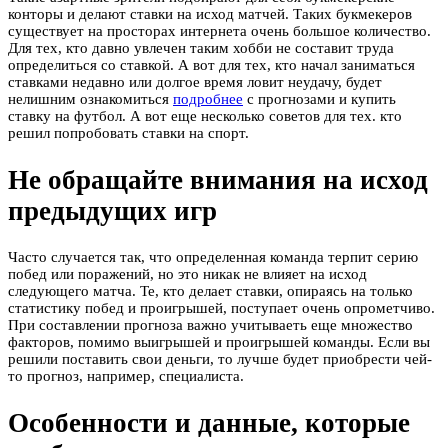
конторы и делают ставки на исход матчей. Таких букмекеров
существует на просторах интернета очень большое количество.
Для тех, кто давно увлечен таким хобби не составит труда
определиться со ставкой. А вот для тех, кто начал заниматься
ставками недавно или долгое время ловит неудачу, будет
нелишним ознакомиться
подробнее
с прогнозами и купить
ставку на футбол. А вот еще несколько советов для тех. кто
решил попробовать ставки на спорт.
Не обращайте внимания на исход
предыдущих игр
Часто случается так, что определенная команда терпит серию
побед или поражений, но это никак не влияет на исход
следующего матча. Те, кто делает ставки, опираясь на только
статистику побед и проигрышей, поступает очень опрометчиво.
При составлении прогноза важно учитываеть еще множество
факторов, помимо выигрышей и проигрышей команды. Если вы
решили поставить свои деньги, то лучше будет приобрести чей-
то прогноз, например, специалиста.
Особенности и данные, которые