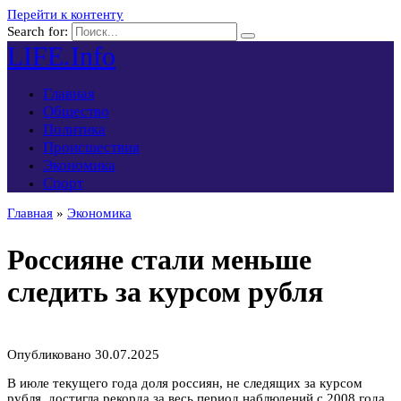
Перейти к контенту
Search for:
LIFE.Info
Главная
Общество
Политика
Происшествия
Экономика
Спорт
Главная
»
Экономика
Россияне стали меньше
следить за курсом рубля
Опубликовано
30.07.2025
В июле текущего года доля россиян, не следящих за курсом
рубля, достигла рекорда за весь период наблюдений с 2008 года