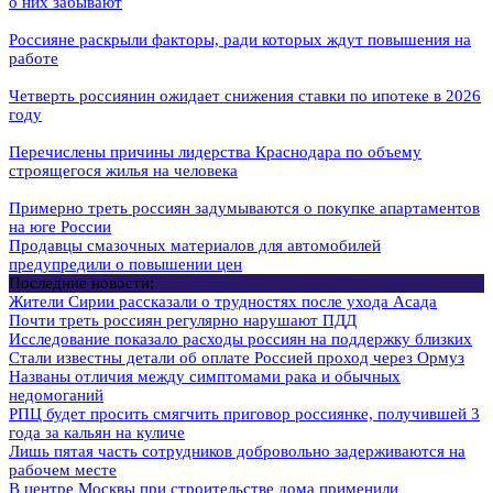
о них забывают
Россияне раскрыли факторы, ради которых ждут повышения на
работе
Четверть россиянин ожидает снижения ставки по ипотеке в 2026
году
Перечислены причины лидерства Краснодара по объему
строящегося жилья на человека
Примерно треть россиян задумываются о покупке апартаментов
на юге России
Продавцы смазочных материалов для автомобилей
предупредили о повышении цен
Последние новости:
Жители Сирии рассказали о трудностях после ухода Асада
Почти треть россиян регулярно нарушают ПДД
Исследование показало расходы россиян на поддержку близких
Стали известны детали об оплате Россией проход через Ормуз
Названы отличия между симптомами рака и обычных
недомоганий
РПЦ будет просить смягчить приговор россиянке, получившей 3
года за кальян на куличе
Лишь пятая часть сотрудников добровольно задерживаются на
рабочем месте
В центре Москвы при строительстве дома применили