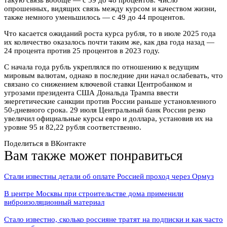
такую связь вообще — с 59 до 48 процентов. Число
опрошенных, видящих связь между курсом и качеством жизни,
также немного уменьшилось — с 49 до 44 процентов.
Что касается ожиданий роста курса рубля, то в июле 2025 года
их количество оказалось почти таким же, как два года назад —
24 процента против 25 процентов в 2023 году.
С начала года рубль укреплялся по отношению к ведущим
мировым валютам, однако в последние дни начал ослабевать, что
связано со снижением ключевой ставки Центробанком и
угрозами президента США Дональда Трампа ввести
энергетические санкции против России раньше установленного
50-дневного срока. 29 июля Центральный банк России резко
увеличил официальные курсы евро и доллара, установив их на
уровне 95 и 82,22 рубля соответственно.
Поделиться в ВКонтакте
Вам также может понравиться
Стали известны детали об оплате Россией проход через Ормуз
В центре Москвы при строительстве дома применили
виброизоляционный материал
Стало известно, сколько россияне тратят на подписки и как часто