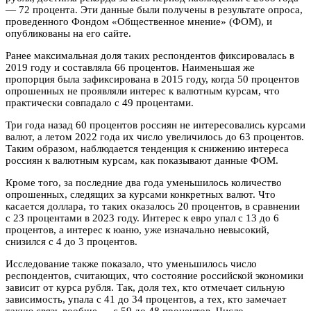
— 72 процента. Эти данные были получены в результате опроса,
проведенного Фондом «Общественное мнение»
(ФОМ)
, и
опубликованы на его сайте.
Ранее максимальная доля таких респондентов фиксировалась в
2019 году и составляла 66 процентов. Наименьшая же
пропорция была зафиксирована в 2015 году, когда 50 процентов
опрошенных не проявляли интерес к валютным курсам, что
практически совпадало с 49 процентами.
Три года назад 60 процентов россиян не интересовались курсами
валют, а летом 2022 года их число увеличилось до 63 процентов.
Таким образом, наблюдается тенденция к снижению интереса
россиян к валютным курсам, как показывают данные ФОМ.
Кроме того, за последние два года уменьшилось количество
опрошенных, следящих за курсами конкретных валют. Что
касается доллара, то таких оказалось 20 процентов, в сравнении
с 23 процентами в 2023 году. Интерес к евро упал с 13 до 6
процентов, а интерес к юаню, уже изначально невысокий,
снизился с 4 до 3 процентов.
Исследование также показало, что уменьшилось число
респондентов, считающих, что состояние российской экономики
зависит от курса рубля. Так, доля тех, кто отмечает сильную
зависимость, упала с 41 до 34 процентов, а тех, кто замечает