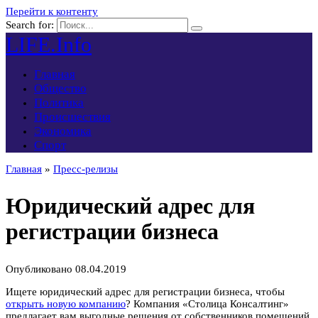
Перейти к контенту
Search for:
LIFE.Info
Главная
Общество
Политика
Происшествия
Экономика
Спорт
Главная
»
Пресс-релизы
Юридический адрес для
регистрации бизнеса
Опубликовано
08.04.2019
Ищете юридический адрес для регистрации бизнеса, чтобы
открыть новую компанию
? Компания «Столица Консалтинг»
предлагает вам выгодные решения от собственников помещений