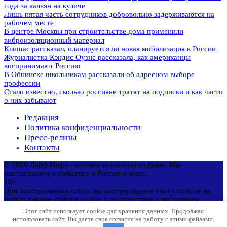
года за кальян на куличе
Лишь пятая часть сотрудников добровольно задерживаются на
рабочем месте
В центре Москвы при строительстве дома применили
виброизоляционный материал
Клишас рассказал, планируется ли новая мобилизация в России
Журналистка Кэндис Оуэнс рассказала, как американцы
воспринимают Россию
В Обнинске школьникам рассказали об адресном выборе
профессии
Стало известно, сколько россияне тратят на подписки и как часто
о них забывают
Редакция
Политика конфиденциальности
Пресс-релизы
Контакты
© 2026 Лайф Инфо - сетевое новостное издание. Мы
рассказываем о событиях в России и мире.
18+
При использовании сайта, вы подтверждаете свое согласие на
использование файлов cookie в соответствии с настоящим
уведомлением в отношении данного типа файлов. Если вы не
Этот сайт использует cookie для хранения данных. Продолжая
согласны, то должны соответствующим образом установить
использовать сайт, Вы даете свое согласие на работу с этими файлами.
настройки вашего браузера или не использовать сайт.