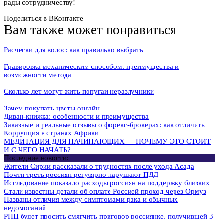
рады сотрудничеству!
Поделиться в ВКонтакте
Вам также может понравиться
Расчески для волос: как правильно выбрать
Гравировка механическим способом: преимущества и
возможности метода
Сколько лет могут жить попугаи неразлучники
Зачем покупать цветы онлайн
Диван-книжка: особенности и преимущества
Заказные и реальные отзывы о форекс-брокерах: как отличить
Коррупция в странах Африки
МЕДИТАЦИЯ ДЛЯ НАЧИНАЮЩИХ — ПОЧЕМУ ЭТО СТОИТ
И С ЧЕГО НАЧАТЬ?
Последние новости:
Жители Сирии рассказали о трудностях после ухода Асада
Почти треть россиян регулярно нарушают ПДД
Исследование показало расходы россиян на поддержку близких
Стали известны детали об оплате Россией проход через Ормуз
Названы отличия между симптомами рака и обычных
недомоганий
РПЦ будет просить смягчить приговор россиянке, получившей 3