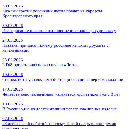
30.03.2026
Каждый третий россиянин летом поедет на курорты
Краснодарского края
30.03.2026
Исследование показало отношение россиян к фигуре и весу
27.03.2026
Названы причины, почему россияне не хотят дружить с
начальниками
23.03.2026
L Di8 представила новую песню «Лети»
19.03.2026
Специалисты узнали, чего боятся россияне на первом свидании
17.03.2026
Четверть девочек начинает увлекаться косметикой уже с 8 лет
10.03.2026
В России одна из десяти женщин теряла ювелирные изделия
07.03.2026
«Заняты своей работой»: почему Китай накрыла «эпидемия
одиночества»