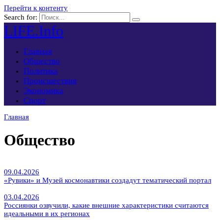
Перейти к контенту
Search for:
LIFE.Info
Главная
Общество
Политика
Происшествия
Экономика
Спорт
Главная
Общество
09.04.2026
«Рувики» и Музей космонавтики создадут тематический портал
03.04.2026
Россиянки озвучили, какие внешние характеристики считаются
идеальными в их регионах