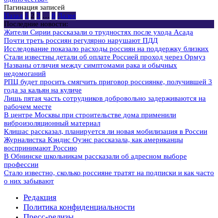
Пагинация записей
Назад
1
2
3
…
8
Далее
Последние новости:
Жители Сирии рассказали о трудностях после ухода Асада
Почти треть россиян регулярно нарушают ПДД
Исследование показало расходы россиян на поддержку близких
Стали известны детали об оплате Россией проход через Ормуз
Названы отличия между симптомами рака и обычных
недомоганий
РПЦ будет просить смягчить приговор россиянке, получившей 3
года за кальян на куличе
Лишь пятая часть сотрудников добровольно задерживаются на
рабочем месте
В центре Москвы при строительстве дома применили
виброизоляционный материал
Клишас рассказал, планируется ли новая мобилизация в России
Журналистка Кэндис Оуэнс рассказала, как американцы
воспринимают Россию
В Обнинске школьникам рассказали об адресном выборе
профессии
Стало известно, сколько россияне тратят на подписки и как часто
о них забывают
Редакция
Политика конфиденциальности
Пресс-релизы